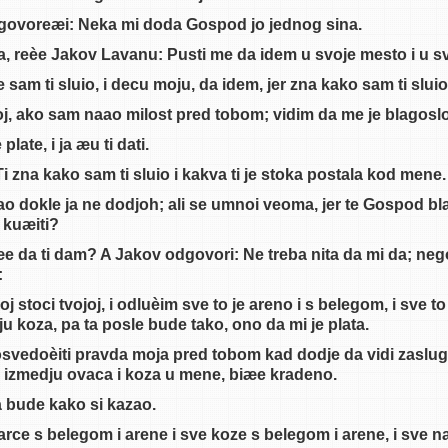
 govoreæi: Neka mi doda Gospod jo jednog sina.
ifa, reèe Jakov Lavanu: Pusti me da idem u svoje mesto i u s
 sam ti sluio, i decu moju, da idem, jer zna kako sam ti sluio
, ako sam naao milost pred tobom; vidim da me je blagosl
 plate, i ja æu ti dati.
 zna kako sam ti sluio i kakva ti je stoka postala kod mene.
 imao dokle ja ne dodjoh; ali se umnoi veoma, jer te Gospod b
 kuæiti?
æe da ti dam? A Jakov odgovori: Ne treba nita da mi da; neg
:
stoci tvojoj, i odluèim sve to je areno i s belegom, i sve to
ju koza, pa ta posle bude tako, ono da mi je plata.
svedoèiti pravda moja pred tobom kad dodje da vidi zaslug
o izmedju ovaca i koza u mene, biæe kradeno.
a bude kako si kazao.
jarce s belegom i arene i sve koze s belegom i arene, i sve na