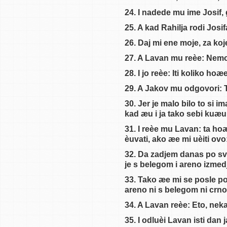
24. I nadede mu ime Josif,
Knjiga Postanka 9
25. A kad Rahilja rodi Jos
Knjiga Postanka 10
Knjiga Postanka 11
26. Daj mi ene moje, za koje
Knjiga Postanka 12
27. A Lavan mu reèe: Nemoj
Knjiga Postanka 13
28. I jo reèe: Iti koliko hoæe
Knjiga Postanka 14
29. A Jakov mu odgovori: Ti
Knjiga Postanka 15
30. Jer je malo bilo to si
Knjiga Postanka 16
kad æu i ja tako sebi kuæu
Knjiga Postanka 17
31. I reèe mu Lavan: ta ho
èuvati, ako æe mi uèiti ovo
Knjiga Postanka 18
32. Da zadjem danas po svoj 
Knjiga Postanka 19
je s belegom i areno izmed
Knjiga Postanka 20
33. Tako æe mi se posle po
Knjiga Postanka 21
areno ni s belegom ni crn
Knjiga Postanka 22
34. A Lavan reèe: Eto, nek
Knjiga Postanka 23
35. I odluèi Lavan isti dan 
Knjiga Postanka 24