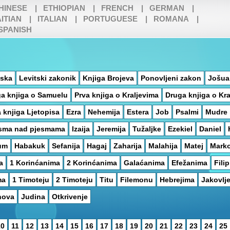
HINESE
|
ETHIOPIAN
|
FRENCH
|
GERMAN
|
ITIAN
|
ITALIAN
|
PORTUGUESE
|
ROMANA
|
SPANISH
aska
Levitski zakonik
Knjiga Brojeva
Ponovljeni zakon
Jošua
a knjiga o Samuelu
Prva knjiga o Kraljevima
Druga knjiga o Kra
 knjiga Ljetopisa
Ezra
Nehemija
Estera
Job
Psalmi
Mudre 
sma nad pjesmama
Izaija
Jeremija
Tužaljke
Ezekiel
Daniel
um
Habakuk
Sefanija
Hagaj
Zaharija
Malahija
Matej
Mark
a
1 Korinćanima
2 Korinćanima
Galaćanima
Efežanima
Fili
ma
1 Timoteju
2 Timoteju
Titu
Filemonu
Hebrejima
Jakovlj
nova
Judina
Otkrivenje
10
11
12
13
14
15
16
17
18
19
20
21
22
23
24
25