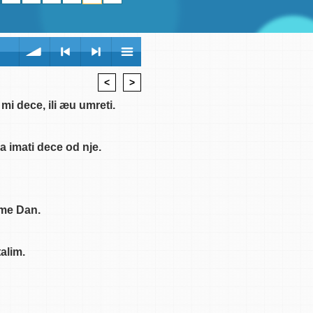
<
>
volume
<
> next
menu
mi dece, ili æu umreti.
a imati dece od nje.
previous
ime Dan.
alim.