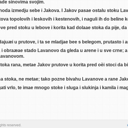
dade sinovima svojim.
na hoda izmedju sebe i Jakova. I Jakov pasae ostalu stoku L
tova topolovih i leskovih i kestenovih, i naguli ih do beline 
ve pred stoku u lebove i korita kad dolaae stoka da pije, da
dajuæi u prutove, i ta se mladjae bee s belegom, prutasto i 
, i obraæae stado Lavanovo da gleda u arene i u sve crne; a
 Lavanovom.
 stoka rana, metae Jakov prutove u korita pred oèi stoci da b
zna stoka, ne metae; tako pozne bivahu Lavanove a rane Jak
ati vrlo, te imae mnogo stoke i sluga i slukinja i kamila i ma
ights reserved.