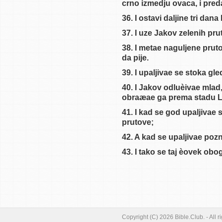
crno izmedju ovaca, i pre
Knjiga Postanka 25
36. I ostavi daljine tri da
Knjiga Postanka 26
37. I uze Jakov zelenih pru
Knjiga Postanka 27
38. I metae naguljene pruto
Knjiga Postanka 28
da pije.
Knjiga Postanka 29
39. I upaljivae se stoka gle
40. I Jakov odluèivae mlad
obraæae ga prema stadu
41. I kad se god upaljivae
prutove;
42. A kad se upaljivae po
43. I tako se taj èovek obog
Copyright (C) 2026 Bible.Club. - All r