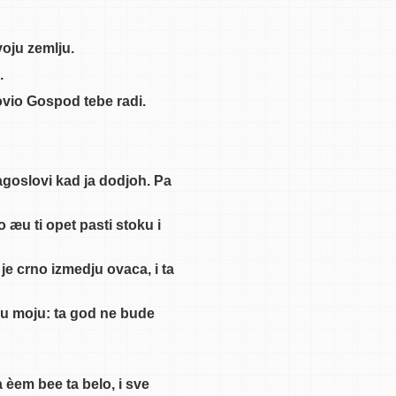
voju zemlju.
.
ovio Gospod tebe radi.
lagoslovi kad ja dodjoh. Pa
o æu ti opet pasti stoku i
 je crno izmedju ovaca, i ta
u moju: ta god ne bude
 èem bee ta belo, i sve