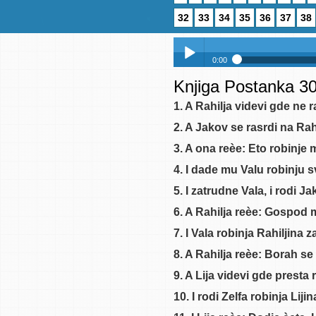
32
33
34
35
36
37
38
0:00
Knjiga Postanka 30
Knjiga Postanka 3
Play /
Knjiga Postanka 31
1. A Rahilja videvi gde ne 
Knjiga Postanka 32
2. A Jakov se rasrdi na Rah
Knjiga Postanka 33
3. A ona reèe: Eto robinje 
Knjiga Postanka 34
4. I dade mu Valu robinju sv
Knjiga Postanka 35
5. I zatrudne Vala, i rodi J
pause
Knjiga Postanka 36
6. A Rahilja reèe: Gospod 
Knjiga Postanka 37
7. I Vala robinja Rahiljina
Knjiga Postanka 38
8. A Rahilja reèe: Borah se
Knjiga Postanka 39
9. A Lija videvi gde presta
Knjiga Postanka 40
10. I rodi Zelfa robinja Lij
Knjiga Postanka 41