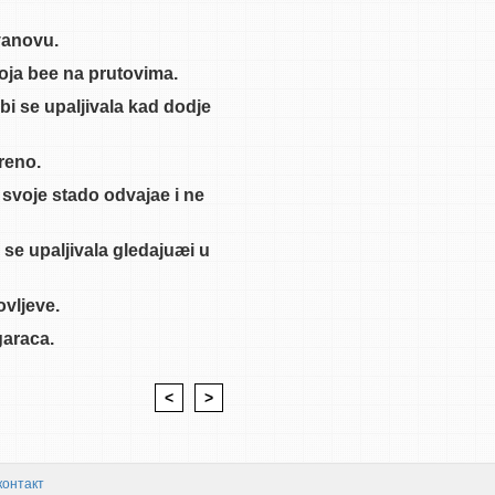
avanovu.
koja bee na prutovima.
 bi se upaljivala kad dodje
areno.
 svoje stado odvajae i ne
i se upaljivala gledajuæi u
ovljeve.
garaca.
<
>
контакт