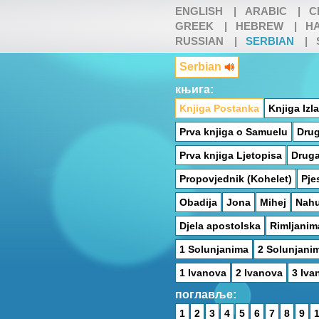
ENGLISH
|
ARABIC
|
C
GREEK
|
HEBREW
|
HA
RUSSIAN
|
SERBIAN
|
Serbian
књига:
Knjiga Postanka
Knjiga Izl
Prva knjiga o Samuelu
Drug
Prva knjiga Ljetopisa
Druga
Propovjednik (Kohelet)
Pje
Obadija
Jona
Mihej
Nah
Djela apostolska
Rimljanim
1 Solunjanima
2 Solunjani
1 Ivanova
2 Ivanova
3 Iva
поглавље:
1
2
3
4
5
6
7
8
9