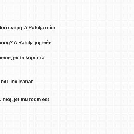
eri svojoj. A Rahilja reèe
 mog? A Rahilja joj reèe:
mene, jer te kupih za
 mu ime Isahar.
moj, jer mu rodih est