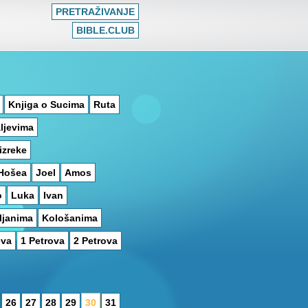
PRETRAŽIVANJE
BIBLE.CLUB
Knjiga o Sucima
Ruta
ljevima
izreke
Hošea
Joel
Amos
o
Luka
Ivan
pljanima
Kološanima
eva
1 Petrova
2 Petrova
26
27
28
29
30
31