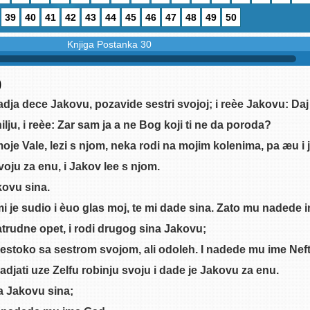
39
40
41
42
43
44
45
46
47
48
49
50
Knjiga Postanka 30
0
radja dece Jakovu, pozavide sestri svojoj; i reèe Jakovu: Daj 
ilju, i reèe: Zar sam ja a ne Bog koji ti ne da poroda?
moje Vale, lezi s njom, neka rodi na mojim kolenima, pa æu i j
oju za enu, i Jakov lee s njom.
akovu sina.
mi je sudio i èuo glas moj, te mi dade sina. Zato mu nadede 
 zatrudne opet, i rodi drugog sina Jakovu;
 estoko sa sestrom svojom, ali odoleh. I nadede mu ime Neft
 radjati uze Zelfu robinju svoju i dade je Jakovu za enu.
ina Jakovu sina;