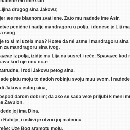
. I nadede mu ime Gad.
 Lijina drugog sina Jakovu;
, jer æe me blaenom zvati ene. Zato mu nadede ime Asir.
etve peniène i nadje mandragoru u polju, i donese je Liji mat
na svog.
ti je to si mi uzela mua? Hoæe da mi uzme i mandragoru sina
 za mandragoru sina tvog.
aæae iz polja, izidje mu Lija na susret i reèe: Spavaæe kod 
pava kod nje onu noæ.
a zatrudne, i rodi Jakovu petog sina.
 dade platu moju to dadoh robinju svoju muu svom. I nadede
rodi Jakovu estog sina;
Gospod darom dobrim; da ako se sada veæ priljubi k meni mu 
me Zavulon.
adede joj ima Dina.
ilje; i usliivi je otvori joj matericu.
, i reèe: Uze Bog sramotu moju.