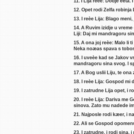
Knjiga Postanka 42
11. I Lija reèe: Dodje èeta
Knjiga Postanka 43
12. Opet rodi Zelfa robinja
Knjiga Postanka 44
13. I reèe Lija: Blago meni
Knjiga Postanka 45
14. A Ruvim izidje u vreme 
Liji: Daj mi mandragoru si
Knjiga Postanka 46
Knjiga Postanka 47
15. A ona joj reèe: Malo li 
Neka noæas spava s tobom
Knjiga Postanka 48
16. I uveèe kad se Jakov vr
Knjiga Postanka 49
mandragoru sina svog. I s
Knjiga Postanka 50
17. A Bog uslii Liju, te on
Knjiga Postanka 1
18. I reèe Lija: Gospod mi
Knjiga Postanka 2
19. I zatrudne Lija opet, i 
Knjiga Postanka 3
20. I reèe Lija: Dariva me 
Knjiga Postanka 4
sinova. Zato mu nadede i
Knjiga Postanka 5
21. Najposle rodi kæer, i n
Knjiga Postanka 6
22. Ali se Gospod opomenu Rah
Knjiga Postanka 7
23. I zatrudne, i rodi sina
Knjiga Postanka 8