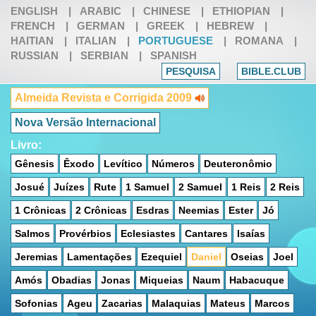
ENGLISH
|
ARABIC
|
CHINESE
|
ETHIOPIAN
|
FRENCH
|
GERMAN
|
GREEK
|
HEBREW
|
HAITIAN
|
ITALIAN
|
PORTUGUESE
|
ROMANA
|
RUSSIAN
|
SERBIAN
|
SPANISH
PESQUISA
BIBLE.CLUB
Almeida Revista e Corrigida 2009
Nova Versão Internacional
Livro:
Gênesis
Êxodo
Levítico
Números
Deuteronômio
Josué
Juízes
Rute
1 Samuel
2 Samuel
1 Reis
2 Reis
1 Crônicas
2 Crônicas
Esdras
Neemias
Ester
Jó
Salmos
Provérbios
Eclesiastes
Cantares
Isaías
Jeremias
Lamentações
Ezequiel
Daniel
Oseias
Joel
Amós
Obadias
Jonas
Miqueias
Naum
Habacuque
Sofonias
Ageu
Zacarias
Malaquias
Mateus
Marcos