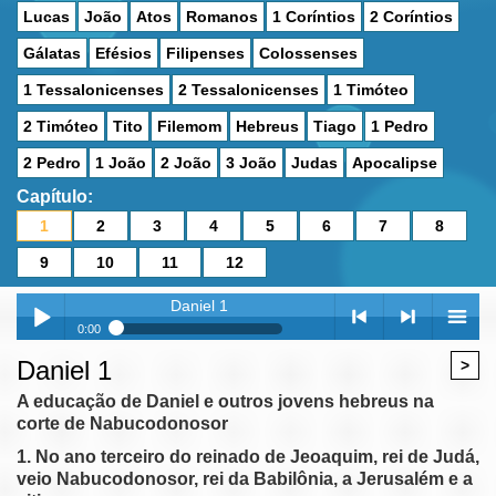
Lucas
João
Atos
Romanos
1 Coríntios
2 Coríntios
Gálatas
Efésios
Filipenses
Colossenses
1 Tessalonicenses
2 Tessalonicenses
1 Timóteo
2 Timóteo
Tito
Filemom
Hebreus
Tiago
1 Pedro
2 Pedro
1 João
2 João
3 João
Judas
Apocalipse
Capítulo:
1
2
3
4
5
6
7
8
9
10
11
12
Daniel 1
0:00
Daniel 1
Daniel 1
>
Play /
<
> next
menu
Daniel 2
A educação de Daniel e outros jovens hebreus na
corte de Nabucodonosor
Daniel 3
Daniel 4
1. No ano terceiro do reinado de Jeoaquim, rei de Judá,
veio Nabucodonosor, rei da Babilônia, a Jerusalém e a
Daniel 5