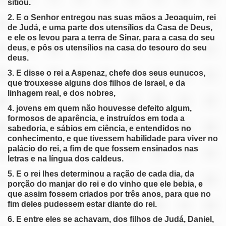
sitiou.
Daniel 6
2. E o Senhor entregou nas suas mãos a Jeoaquim, rei
pause
previous
Daniel 7
de Judá, e uma parte dos utensílios da Casa de Deus,
e ele os levou para a terra de Sinar, para a casa do seu
Daniel 8
deus, e pôs os utensílios na casa do tesouro do seu
Daniel 9
deus.
Daniel 10
3. E disse o rei a Aspenaz, chefe dos seus eunucos,
Daniel 11
que trouxesse alguns dos filhos de Israel, e da
linhagem real, e dos nobres,
Daniel 12
4. jovens em quem não houvesse defeito algum,
formosos de aparência, e instruídos em toda a
sabedoria, e sábios em ciência, e entendidos no
conhecimento, e que tivessem habilidade para viver no
palácio do rei, a fim de que fossem ensinados nas
letras e na língua dos caldeus.
5. E o rei lhes determinou a ração de cada dia, da
porção do manjar do rei e do vinho que ele bebia, e
que assim fossem criados por três anos, para que no
fim deles pudessem estar diante do rei.
6. E entre eles se achavam, dos filhos de Judá, Daniel,