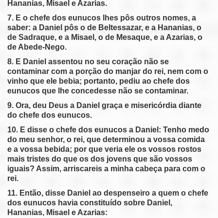
Hananias, Misael e Azarias.
7. E o chefe dos eunucos lhes pôs outros nomes, a
saber: a Daniel pôs o de Beltessazar, e a Hananias, o
de Sadraque, e a Misael, o de Mesaque, e a Azarias, o
de Abede-Nego.
8. E Daniel assentou no seu coração não se
contaminar com a porção do manjar do rei, nem com o
vinho que ele bebia; portanto, pediu ao chefe dos
eunucos que lhe concedesse não se contaminar.
9. Ora, deu Deus a Daniel graça e misericórdia diante
do chefe dos eunucos.
10. E disse o chefe dos eunucos a Daniel: Tenho medo
do meu senhor, o rei, que determinou a vossa comida
e a vossa bebida; por que veria ele os vossos rostos
mais tristes do que os dos jovens que são vossos
iguais? Assim, arriscareis a minha cabeça para com o
rei.
11. Então, disse Daniel ao despenseiro a quem o chefe
dos eunucos havia constituído sobre Daniel,
Hananias, Misael e Azarias: