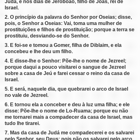
Judá, e nos dias de Jeroboão, filho de Joás, rei de
Oseias 6
Israel.
pause
previous
Oseias 7
2. O princípio da palavra do Senhor por Oseias; disse,
pois, o Senhor a Oseias: Vai, toma uma mulher de
Oseias 8
prostituições e filhos de prostituição; porque a terra se
Oseias 9
prostituiu, desviando-se do Senhor.
Oseias 10
3. E foi-se e tomou a Gomer, filha de Diblaim, e ela
Oseias 11
concebeu e lhe deu um filho.
Oseias 12
4. E disse-lhe o Senhor: Põe-lhe o nome de Jezreel;
Oseias 13
porque daqui a pouco visitarei o sangue de Jezreel
sobre a casa de Jeú e farei cessar o reino da casa de
Oseias 14
Israel.
5. E será, naquele dia, que quebrarei o arco de Israel
no vale de Jezreel.
6. E tornou ela a conceber e deu à luz uma filha; e ele
disse: Põe-lhe o nome de Lo-Ruama; porque eu não
me tornarei mais a compadecer da casa de Israel, mas
tudo lhe tirarei.
7. Mas da casa de Judá me compadecerei e os salvarei
pelo Senhor, seu Deus; pois não os salvarei pelo arco,