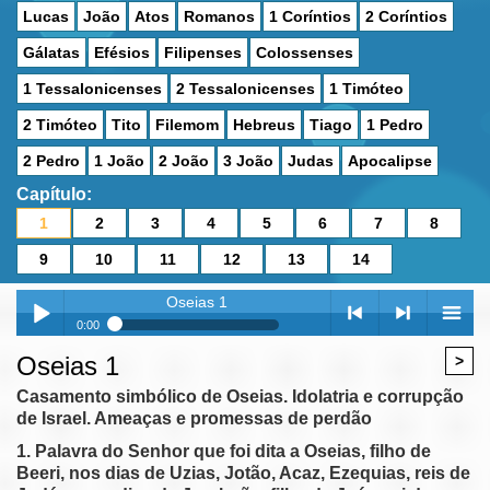
Lucas
João
Atos
Romanos
1 Coríntios
2 Coríntios
Gálatas
Efésios
Filipenses
Colossenses
1 Tessalonicenses
2 Tessalonicenses
1 Timóteo
2 Timóteo
Tito
Filemom
Hebreus
Tiago
1 Pedro
2 Pedro
1 João
2 João
3 João
Judas
Apocalipse
Capítulo:
1
2
3
4
5
6
7
8
9
10
11
12
13
14
Oseias 1
0:00
Oseias 1
Oseias 1
>
Play /
<
> next
menu
Oseias 2
Casamento simbólico de Oseias. Idolatria e corrupção
de Israel. Ameaças e promessas de perdão
Oseias 3
Oseias 4
1. Palavra do Senhor que foi dita a Oseias, filho de
Beeri, nos dias de Uzias, Jotão, Acaz, Ezequias, reis de
Oseias 5