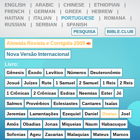
ENGLISH
|
ARABIC
|
CHINESE
|
ETHIOPIAN
|
FRENCH
|
GERMAN
|
GREEK
|
HEBREW
|
HAITIAN
|
ITALIAN
|
PORTUGUESE
|
ROMANA
|
RUSSIAN
|
SERBIAN
|
SPANISH
PESQUISA
BIBLE.CLUB
Almeida Revista e Corrigida 2009
Nova Versão Internacional
Livro:
Gênesis
Êxodo
Levítico
Números
Deuteronômio
Josué
Juízes
Rute
1 Samuel
2 Samuel
1 Reis
2 Reis
1 Crônicas
2 Crônicas
Esdras
Neemias
Ester
Jó
Salmos
Provérbios
Eclesiastes
Cantares
Isaías
Jeremias
Lamentações
Ezequiel
Daniel
Oseias
Joel
Amós
Obadias
Jonas
Miqueias
Naum
Habacuque
Sofonias
Ageu
Zacarias
Malaquias
Mateus
Marcos