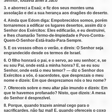
Senhor; todavia amei a Jacó
pause
previous
3. e aborreci a Esaú; e fiz dos seus montes uma
assolação e dei a sua herança aos dragões do deserto.
4. Ainda que Edom diga: Empobrecidos somos, porém
tornaremos a edificar os lugares desertos, assim diz o
Senhor dos Exércitos: Eles edificarão, e eu destruirei,
e lhes chamarão Termo-de-Impiedade e Povo-Contra-
Quem-O-Senhor-Está-Irado-Para-Sempre.
5. E os vossos olhos o verão, e direis: O Senhor seja
engrandecido desde os termos de Israel.
6. O filho honrará o pai, e o servo, ao seu senhor; e, se
eu sou Pai, onde está a minha honra? E, se eu sou
Senhor, onde está o meu temor? — diz o Senhor dos
Exércitos a vós, ó sacerdotes, que desprezais o meu
nome e dizeis: Em que desprezamos nós o teu nome?
7. Ofereceis sobre o meu altar pão imundo e dizeis: Em
que te havemos profanado? Nisto, que dizeis: A mesa
do Senhor é desprezível.
8. Porque, quando trazeis animal cego para o
sacrificardes, não faz mal! E, quando ofereceis o coxo