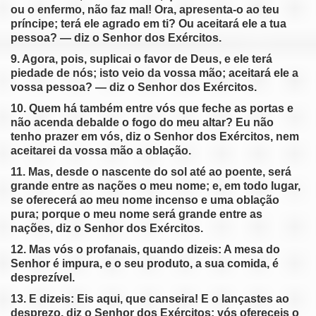
ou o enfermo, não faz mal! Ora, apresenta-o ao teu
príncipe; terá ele agrado em ti? Ou aceitará ele a tua
pessoa? — diz o Senhor dos Exércitos.
9. Agora, pois, suplicai o favor de Deus, e ele terá
piedade de nós; isto veio da vossa mão; aceitará ele a
vossa pessoa? — diz o Senhor dos Exércitos.
10. Quem há também entre vós que feche as portas e
não acenda debalde o fogo do meu altar? Eu não
tenho prazer em vós, diz o Senhor dos Exércitos, nem
aceitarei da vossa mão a oblação.
11. Mas, desde o nascente do sol até ao poente, será
grande entre as nações o meu nome; e, em todo lugar,
se oferecerá ao meu nome incenso e uma oblação
pura; porque o meu nome será grande entre as
nações, diz o Senhor dos Exércitos.
12. Mas vós o profanais, quando dizeis: A mesa do
Senhor é impura, e o seu produto, a sua comida, é
desprezível.
13. E dizeis: Eis aqui, que canseira! E o lançastes ao
desprezo, diz o Senhor dos Exércitos: vós ofereceis o