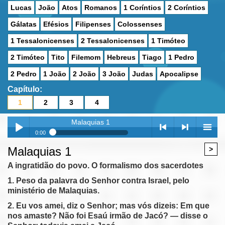
Lucas
João
Atos
Romanos
1 Coríntios
2 Coríntios
Gálatas
Efésios
Filipenses
Colossenses
1 Tessalonicenses
2 Tessalonicenses
1 Timóteo
2 Timóteo
Tito
Filemom
Hebreus
Tiago
1 Pedro
2 Pedro
1 João
2 João
3 João
Judas
Apocalipse
Capítulo:
1
2
3
4
Malaquias 1
0:00
Malaquias 1
Malaquias 1
>
Play /
<
> next
menu
Malaquias 2
A ingratidão do povo. O formalismo dos sacerdotes
Malaquias 3
1. Peso da palavra do Senhor contra Israel, pelo
Malaquias 4
ministério de Malaquias.
2. Eu vos amei, diz o Senhor; mas vós dizeis: Em que
nos amaste? Não foi Esaú irmão de Jacó? — disse o