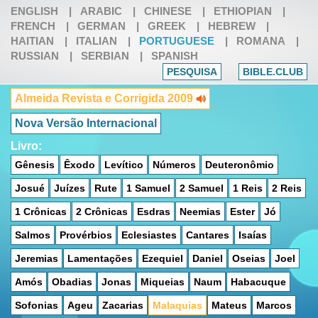
ENGLISH
|
ARABIC
|
CHINESE
|
ETHIOPIAN
|
FRENCH
|
GERMAN
|
GREEK
|
HEBREW
|
HAITIAN
|
ITALIAN
|
PORTUGUESE
|
ROMANA
|
RUSSIAN
|
SERBIAN
|
SPANISH
PESQUISA
BIBLE.CLUB
Almeida Revista e Corrigida 2009
Nova Versão Internacional
Livro:
Gênesis
Êxodo
Levítico
Números
Deuteronômio
Josué
Juízes
Rute
1 Samuel
2 Samuel
1 Reis
2 Reis
1 Crônicas
2 Crônicas
Esdras
Neemias
Ester
Jó
Salmos
Provérbios
Eclesiastes
Cantares
Isaías
Jeremias
Lamentações
Ezequiel
Daniel
Oseias
Joel
Amós
Obadias
Jonas
Miqueias
Naum
Habacuque
Sofonias
Ageu
Zacarias
Malaquias
Mateus
Marcos