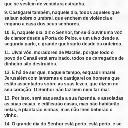
que se vestem de vestidura estranha.
9. Castigarei também, naquele dia, todos aqueles que
saltam sobre o umbral, que enchem de violência e
engano a casa dos seus senhores.
10. E, naquele dia, diz o Senhor, far-se-á ouvir uma voz
de clamor desde a Porta do Peixe, e um uivo desde a
segunda parte, e grande quebranto desde os outeiros.
11. Uivai vós, moradores de Mactés, porque todo o
povo de Canaã está arruinado, todos os carregados de
dinheiro são destruídos.
12. E há de ser que, naquele tempo, esquadrinharei
Jerusalém com lanternas e castigarei os homens que
estão assentados sobre as suas fezes, que dizem no
seu coração: O Senhor não faz bem nem faz mal.
13. Por isso, será saqueada a sua fazenda, e assoladas
as suas casas; e edificarão casas, mas não habitarão
nelas, e plantarão vinhas, mas não lhes beberão o
vinho.
14. O grande dia do Senhor está perto, está perto, e se