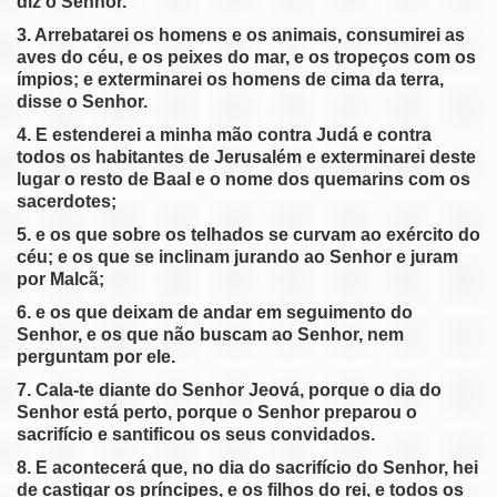
diz o Senhor.
pause
previous
3. Arrebatarei os homens e os animais, consumirei as
aves do céu, e os peixes do mar, e os tropeços com os
ímpios; e exterminarei os homens de cima da terra,
disse o Senhor.
4. E estenderei a minha mão contra Judá e contra
todos os habitantes de Jerusalém e exterminarei deste
lugar o resto de Baal e o nome dos quemarins com os
sacerdotes;
5. e os que sobre os telhados se curvam ao exército do
céu; e os que se inclinam jurando ao Senhor e juram
por Malcã;
6. e os que deixam de andar em seguimento do
Senhor, e os que não buscam ao Senhor, nem
perguntam por ele.
7. Cala-te diante do Senhor Jeová, porque o dia do
Senhor está perto, porque o Senhor preparou o
sacrifício e santificou os seus convidados.
8. E acontecerá que, no dia do sacrifício do Senhor, hei
de castigar os príncipes, e os filhos do rei, e todos os