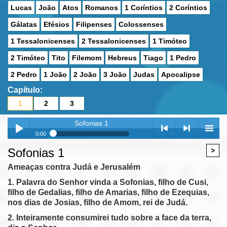
Lucas
João
Atos
Romanos
1 Coríntios
2 Coríntios
Gálatas
Efésios
Filipenses
Colossenses
1 Tessalonicenses
2 Tessalonicenses
1 Timóteo
2 Timóteo
Tito
Filemom
Hebreus
Tiago
1 Pedro
2 Pedro
1 João
2 João
3 João
Judas
Apocalipse
Capítulo:
1
2
3
Sofonias 1
0:00
Sofonias 1
Sofonias 1
>
Play /
<
> next
menu
Sofonias 2
Ameaças contra Judá e Jerusalém
Sofonias 3
1. Palavra do Senhor vinda a Sofonias, filho de Cusi,
filho de Gedalias, filho de Amarias, filho de Ezequias,
nos dias de Josias, filho de Amom, rei de Judá.
2. Inteiramente consumirei tudo sobre a face da terra,