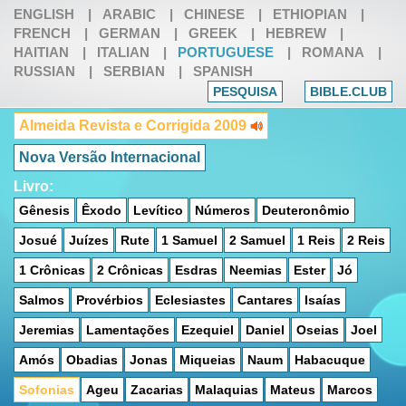
ENGLISH
|
ARABIC
|
CHINESE
|
ETHIOPIAN
|
FRENCH
|
GERMAN
|
GREEK
|
HEBREW
|
HAITIAN
|
ITALIAN
|
PORTUGUESE
|
ROMANA
|
RUSSIAN
|
SERBIAN
|
SPANISH
PESQUISA
BIBLE.CLUB
Almeida Revista e Corrigida 2009
Nova Versão Internacional
Livro:
Gênesis
Êxodo
Levítico
Números
Deuteronômio
Josué
Juízes
Rute
1 Samuel
2 Samuel
1 Reis
2 Reis
1 Crônicas
2 Crônicas
Esdras
Neemias
Ester
Jó
Salmos
Provérbios
Eclesiastes
Cantares
Isaías
Jeremias
Lamentações
Ezequiel
Daniel
Oseias
Joel
Amós
Obadias
Jonas
Miqueias
Naum
Habacuque
Sofonias
Ageu
Zacarias
Malaquias
Mateus
Marcos