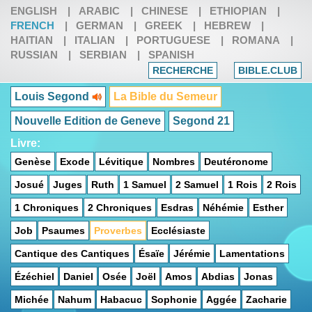
ENGLISH
|
ARABIC
|
CHINESE
|
ETHIOPIAN
|
FRENCH
|
GERMAN
|
GREEK
|
HEBREW
|
HAITIAN
|
ITALIAN
|
PORTUGUESE
|
ROMANA
|
RUSSIAN
|
SERBIAN
|
SPANISH
RECHERCHE
BIBLE.CLUB
Louis Segond
La Bible du Semeur
Nouvelle Edition de Geneve
Segond 21
Livre:
Genèse
Exode
Lévitique
Nombres
Deutéronome
Josué
Juges
Ruth
1 Samuel
2 Samuel
1 Rois
2 Rois
1 Chroniques
2 Chroniques
Esdras
Néhémie
Esther
Job
Psaumes
Proverbes
Ecclésiaste
Cantique des Cantiques
Ésaïe
Jérémie
Lamentations
Ézéchiel
Daniel
Osée
Joël
Amos
Abdias
Jonas
Michée
Nahum
Habacuc
Sophonie
Aggée
Zacharie