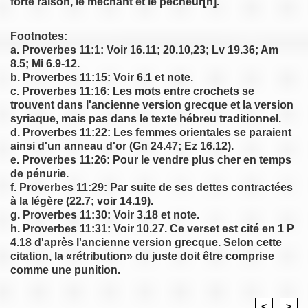
forte raison, le méchant et le pécheur[h].
Footnotes:
a. Proverbes 11:1: Voir 16.11; 20.10,23; Lv 19.36; Am
8.5; Mi 6.9-12.
b. Proverbes 11:15: Voir 6.1 et note.
c. Proverbes 11:16: Les mots entre crochets se
trouvent dans l'ancienne version grecque et la version
syriaque, mais pas dans le texte hébreu traditionnel.
d. Proverbes 11:22: Les femmes orientales se paraient
ainsi d'un anneau d'or (Gn 24.47; Ez 16.12).
e. Proverbes 11:26: Pour le vendre plus cher en temps
de pénurie.
f. Proverbes 11:29: Par suite de ses dettes contractées
à la légère (22.7; voir 14.19).
g. Proverbes 11:30: Voir 3.18 et note.
h. Proverbes 11:31: Voir 10.27. Ce verset est cité en 1 P
4.18 d'après l'ancienne version grecque. Selon cette
citation, la «rétribution» du juste doit être comprise
comme une punition.
<
>