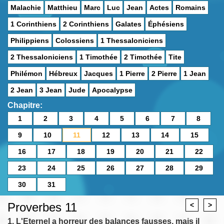
Malachie
Matthieu
Marc
Luc
Jean
Actes
Romains
1 Corinthiens
2 Corinthiens
Galates
Éphésiens
Philippiens
Colossiens
1 Thessaloniciens
2 Thessaloniciens
1 Timothée
2 Timothée
Tite
Philémon
Hébreux
Jacques
1 Pierre
2 Pierre
1 Jean
2 Jean
3 Jean
Jude
Apocalypse
Chapitre:
1
2
3
4
5
6
7
8
9
10
11
12
13
14
15
16
17
18
19
20
21
22
23
24
25
26
27
28
29
30
31
Proverbes 11
<
>
1. L'Eternel a horreur des balances fausses, mais il