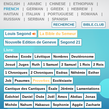
ENGLISH
|
ARABIC
|
CHINESE
|
ETHIOPIAN
|
FRENCH
|
GERMAN
|
GREEK
|
HEBREW
|
HAITIAN
|
ITALIAN
|
PORTUGUESE
|
ROMANA
|
RUSSIAN
|
SERBIAN
|
SPANISH
RECHERCHE
BIBLE.CLUB
Louis Segond
La Bible du Semeur
Nouvelle Edition de Geneve
Segond 21
Livre:
Genèse
Exode
Lévitique
Nombres
Deutéronome
Josué
Juges
Ruth
1 Samuel
2 Samuel
1 Rois
2 Rois
1 Chroniques
2 Chroniques
Esdras
Néhémie
Esther
Job
Psaumes
Proverbes
Ecclésiaste
Cantique des Cantiques
Ésaïe
Jérémie
Lamentations
Ézéchiel
Daniel
Osée
Joël
Amos
Abdias
Jonas
Michée
Nahum
Habacuc
Sophonie
Aggée
Zacharie