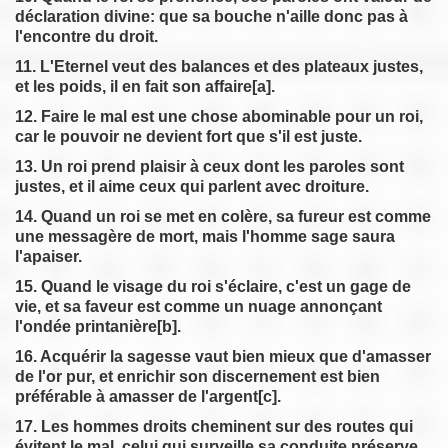
déclaration divine: que sa bouche n'aille donc pas à
l'encontre du droit.
11. L'Eternel veut des balances et des plateaux justes,
et les poids, il en fait son affaire[a].
12. Faire le mal est une chose abominable pour un roi,
car le pouvoir ne devient fort que s'il est juste.
13. Un roi prend plaisir à ceux dont les paroles sont
justes, et il aime ceux qui parlent avec droiture.
14. Quand un roi se met en colère, sa fureur est comme
une messagère de mort, mais l'homme sage saura
l'apaiser.
15. Quand le visage du roi s'éclaire, c'est un gage de
vie, et sa faveur est comme un nuage annonçant
l'ondée printanière[b].
16. Acquérir la sagesse vaut bien mieux que d'amasser
de l'or pur, et enrichir son discernement est bien
préférable à amasser de l'argent[c].
17. Les hommes droits cheminent sur des routes qui
évitent le mal, celui qui surveille sa conduite préserve