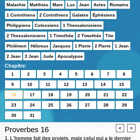
Malachie
Matthieu
Marc
Luc
Jean
Actes
Romains
1 Corinthiens
2 Corinthiens
Galates
Éphésiens
Philippiens
Colossiens
1 Thessaloniciens
2 Thessaloniciens
1 Timothée
2 Timothée
Tite
Philémon
Hébreux
Jacques
1 Pierre
2 Pierre
1 Jean
2 Jean
3 Jean
Jude
Apocalypse
Chapitre:
1
2
3
4
5
6
7
8
9
10
11
12
13
14
15
16
17
18
19
20
21
22
23
24
25
26
27
28
29
30
31
Proverbes 16
<
>
1. L'homme fait des projets, mais celui qui a le dernier