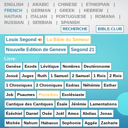
ENGLISH
|
ARABIC
|
CHINESE
|
ETHIOPIAN
|
FRENCH
|
GERMAN
|
GREEK
|
HEBREW
|
HAITIAN
|
ITALIAN
|
PORTUGUESE
|
ROMANA
|
RUSSIAN
|
SERBIAN
|
SPANISH
RECHERCHE
BIBLE.CLUB
Louis Segond
La Bible du Semeur
Nouvelle Edition de Geneve
Segond 21
Livre:
Genèse
Exode
Lévitique
Nombres
Deutéronome
Josué
Juges
Ruth
1 Samuel
2 Samuel
1 Rois
2 Rois
1 Chroniques
2 Chroniques
Esdras
Néhémie
Esther
Job
Psaumes
Proverbes
Ecclésiaste
Cantique des Cantiques
Ésaïe
Jérémie
Lamentations
Ézéchiel
Daniel
Osée
Joël
Amos
Abdias
Jonas
Michée
Nahum
Habacuc
Sophonie
Aggée
Zacharie