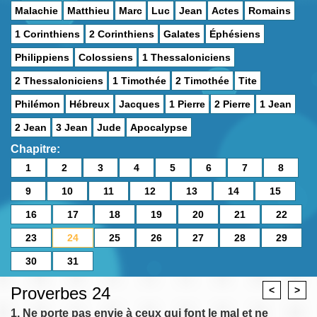
Malachie
Matthieu
Marc
Luc
Jean
Actes
Romains
1 Corinthiens
2 Corinthiens
Galates
Éphésiens
Philippiens
Colossiens
1 Thessaloniciens
2 Thessaloniciens
1 Timothée
2 Timothée
Tite
Philémon
Hébreux
Jacques
1 Pierre
2 Pierre
1 Jean
2 Jean
3 Jean
Jude
Apocalypse
Chapitre:
1
2
3
4
5
6
7
8
9
10
11
12
13
14
15
16
17
18
19
20
21
22
23
24
25
26
27
28
29
30
31
Proverbes 24
<
>
1. Ne porte pas envie à ceux qui font le mal et ne