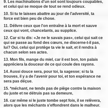
9. Les machinations d'un sot sont toujours coupables,
et celui qui se moque de tout se rend odieux.
10. Si tu te laisses abattre au jour de l'adversité, ta
force est bien peu de chose.
11. Délivre ceux que l'on entraîne à la mort et sauve
ceux qui vont, chancelants, au supplice.
12. Car si tu dis: «Je ne le savais pas», celui qui sait ce
qui se passe au fond des cœurs, ne discerne-t-il pas,
lui? Oui, celui qui protège ta vie le sait, et il rendra à
chacun selon ses actes.
13. Mon fils, mange du miel, car il est bon, ton palais
appréciera la douceur de ce qui coule des rayons.
14. Aussi douce sera, pour toi, la sagesse; si tu la
trouves, il y a de l'avenir pour toi, et ton espérance ne
sera pas déçue.
15. *méchant, ne tends pas de piège contre la maison
du juste et ne détruis pas sa demeure,
16. car même si le juste tombe sept fois, il se relèvera,
alors que les méchants s'effondrent dans le malheur.