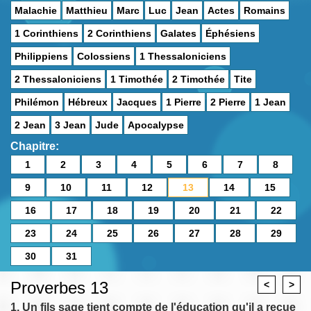
Malachie
Matthieu
Marc
Luc
Jean
Actes
Romains
1 Corinthiens
2 Corinthiens
Galates
Éphésiens
Philippiens
Colossiens
1 Thessaloniciens
2 Thessaloniciens
1 Timothée
2 Timothée
Tite
Philémon
Hébreux
Jacques
1 Pierre
2 Pierre
1 Jean
2 Jean
3 Jean
Jude
Apocalypse
Chapitre:
1
2
3
4
5
6
7
8
9
10
11
12
13
14
15
16
17
18
19
20
21
22
23
24
25
26
27
28
29
30
31
Proverbes 13
<
>
1. Un fils sage tient compte de l'éducation qu'il a reçue