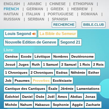
ENGLISH
|
ARABIC
|
CHINESE
|
ETHIOPIAN
|
FRENCH
|
GERMAN
|
GREEK
|
HEBREW
|
HAITIAN
|
ITALIAN
|
PORTUGUESE
|
ROMANA
|
RUSSIAN
|
SERBIAN
|
SPANISH
RECHERCHE
BIBLE.CLUB
Louis Segond
La Bible du Semeur
Nouvelle Edition de Geneve
Segond 21
Livre:
Genèse
Exode
Lévitique
Nombres
Deutéronome
Josué
Juges
Ruth
1 Samuel
2 Samuel
1 Rois
2 Rois
1 Chroniques
2 Chroniques
Esdras
Néhémie
Esther
Job
Psaumes
Proverbes
Ecclésiaste
Cantique des Cantiques
Ésaïe
Jérémie
Lamentations
Ézéchiel
Daniel
Osée
Joël
Amos
Abdias
Jonas
Michée
Nahum
Habacuc
Sophonie
Aggée
Zacharie