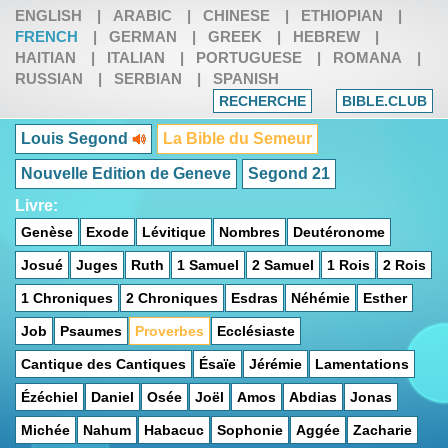
ENGLISH
|
ARABIC
|
CHINESE
|
ETHIOPIAN
|
FRENCH
|
GERMAN
|
GREEK
|
HEBREW
|
HAITIAN
|
ITALIAN
|
PORTUGUESE
|
ROMANA
|
RUSSIAN
|
SERBIAN
|
SPANISH
RECHERCHE
BIBLE.CLUB
Louis Segond
La Bible du Semeur
Nouvelle Edition de Geneve
Segond 21
Livre:
Genèse
Exode
Lévitique
Nombres
Deutéronome
Josué
Juges
Ruth
1 Samuel
2 Samuel
1 Rois
2 Rois
1 Chroniques
2 Chroniques
Esdras
Néhémie
Esther
Job
Psaumes
Proverbes
Ecclésiaste
Cantique des Cantiques
Ésaïe
Jérémie
Lamentations
Ézéchiel
Daniel
Osée
Joël
Amos
Abdias
Jonas
Michée
Nahum
Habacuc
Sophonie
Aggée
Zacharie