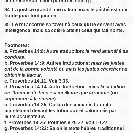
sera reconnue même parmi les sots[g].
34. La justice grandit une nation, mais le péché est une
honte pour tout peuple.
35. Le roi accorde sa faveur à ceux qui le servent avec
intelligence, mais sa colère atteint celui qui fait honte.
Footnotes:
a. Proverbes 14:8: Autre traduction:
le rend attentif à sa
conduite.
b. Proverbes 14:9: Autres traductions:
mais les justes
ont de la bonne volonté
ou
mais les justes cherchent à
obtenir la faveur.
c. Proverbes 14:11: Voir 3.33.
d. Proverbes 14:14: Autre traduction:
mais la situation
de l'homme de bien est meilleure que la sienne
(ou
supérieure à la sienne
).
e. Proverbes 14:25: Celles des accusés traduits
injustement devant les tribunaux et calomniés par
leurs accusateurs.
f. Proverbes 14:26: Pour les v.26-27, voir 10.27.
g. Proverbes 14:33: Selon le texte hébreu traditionnel.