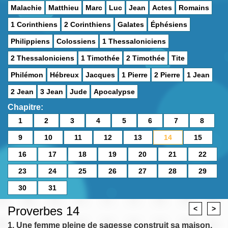
Malachie
Matthieu
Marc
Luc
Jean
Actes
Romains
1 Corinthiens
2 Corinthiens
Galates
Éphésiens
Philippiens
Colossiens
1 Thessaloniciens
2 Thessaloniciens
1 Timothée
2 Timothée
Tite
Philémon
Hébreux
Jacques
1 Pierre
2 Pierre
1 Jean
2 Jean
3 Jean
Jude
Apocalypse
Chapitre:
1
2
3
4
5
6
7
8
9
10
11
12
13
14
15
16
17
18
19
20
21
22
23
24
25
26
27
28
29
30
31
Proverbes 14
<
>
1. Une femme pleine de sagesse construit sa maison,